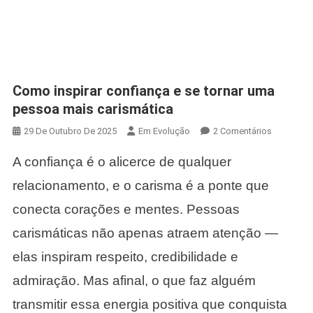
Como inspirar confiança e se tornar uma
pessoa mais carismática
Em
29 De Outubro De 2025
Em Evolução
2 Comentários
Como
A confiança é o alicerce de qualquer
Inspirar
Confiança
relacionamento, e o carisma é a ponte que
E
conecta corações e mentes. Pessoas
Se
Tornar
carismáticas não apenas atraem atenção —
Uma
elas inspiram respeito, credibilidade e
Pessoa
Mais
admiração. Mas afinal, o que faz alguém
Carismáti
transmitir essa energia positiva que conquista