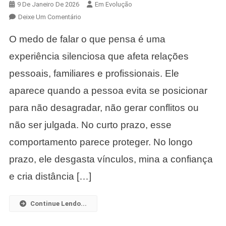
9 De Janeiro De 2026
Em Evolução
Em
Deixe Um Comentário
Medo
O medo de falar o que pensa é uma
De
Falar
experiência silenciosa que afeta relações
O
pessoais, familiares e profissionais. Ele
Que
Pensa:
aparece quando a pessoa evita se posicionar
Como
para não desagradar, não gerar conflitos ou
Isso
Prejudica
não ser julgada. No curto prazo, esse
Seus
comportamento parece proteger. No longo
Relacionamentos
Pessoais
prazo, ele desgasta vínculos, mina a confiança
E
e cria distância […]
Profissionais.
Continue Lendo...