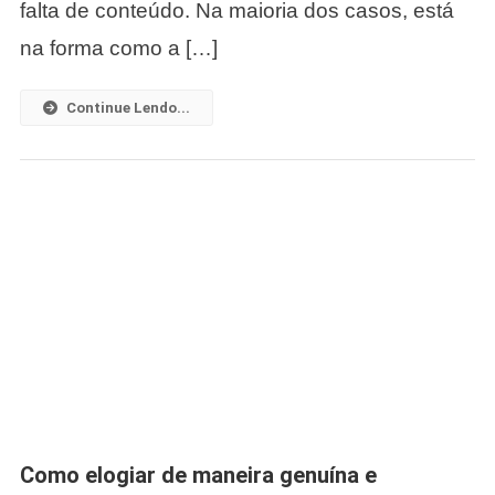
falta de conteúdo. Na maioria dos casos, está
Não
São
na forma como a […]
Levadas
A
Continue Lendo...
Sério
Como elogiar de maneira genuína e