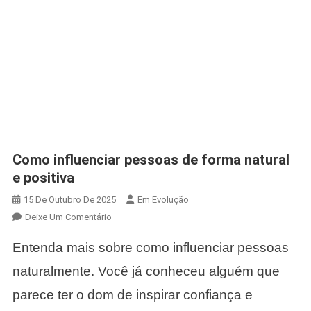
Como influenciar pessoas de forma natural
e positiva
15 De Outubro De 2025
Em Evolução
Em
Deixe Um Comentário
Como
Entenda mais sobre como influenciar pessoas
Influenciar
Pessoas
naturalmente. Você já conheceu alguém que
De
parece ter o dom de inspirar confiança e
Forma