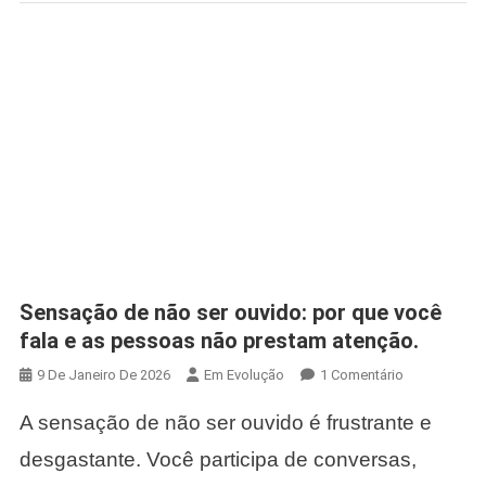
Sensação de não ser ouvido: por que você
fala e as pessoas não prestam atenção.
Em
9 De Janeiro De 2026
Em Evolução
1 Comentário
Sensação
A sensação de não ser ouvido é frustrante e
De
Não
desgastante. Você participa de conversas,
Ser