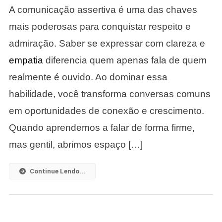
A comunicação assertiva é uma das chaves
Assertiva:
Como
mais poderosas para conquistar respeito e
Conquistar
admiração. Saber se expressar com clareza e
Respeito
E
empatia
diferencia quem apenas fala de quem
Admiração
realmente é ouvido. Ao dominar essa
Através
Da
habilidade, você transforma conversas comuns
Comunicaç
em oportunidades de conexão e crescimento.
Assertiva
Quando aprendemos a falar de forma firme,
mas gentil, abrimos espaço […]
Continue Lendo...