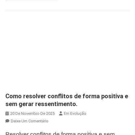
Como resolver conflitos de forma positiva e
sem gerar ressentimento.
20 De Novembro De 2025
Em Evolução
Em
Deixe Um Comentário
Como
Resolver conflitos de forma positiva e sem
Resolver