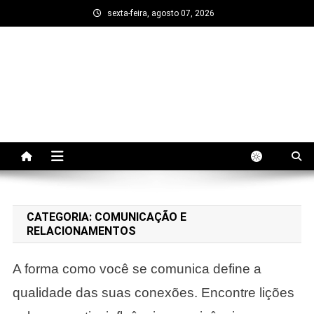
Skip
sexta-feira, agosto 07, 2026
to
content
Em Evolução
Trata-se de um blog sobre autodesenvolvimento,
motivação, relacionamentos e crescimento
profissional. Aprenda estratégias práticas para
evoluir todos os dias.
CATEGORIA:
COMUNICAÇÃO E
RELACIONAMENTOS
A forma como você se comunica define a
qualidade das suas conexões. Encontre lições