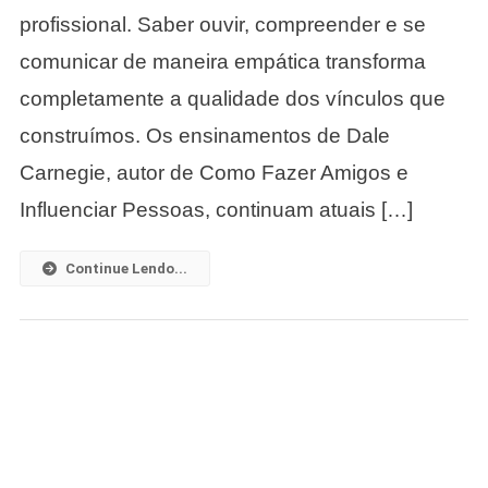
Os
profissional. Saber ouvir, compreender e se
Princípios
comunicar de maneira empática transforma
De
Dale
completamente a qualidade dos vínculos que
Carnegie
construímos. Os ensinamentos de Dale
No
Dia
Carnegie, autor de Como Fazer Amigos e
A
Influenciar Pessoas, continuam atuais […]
Dia.
Continue Lendo...