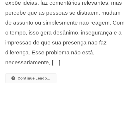
expõe ideias, faz comentários relevantes, mas
Ouvido:
Por
percebe que as pessoas se distraem, mudam
Que
de assunto ou simplesmente não reagem. Com
Você
Fala
o tempo, isso gera desânimo, insegurança e a
E
impressão de que sua presença não faz
As
Pessoas
diferença. Esse problema não está,
Não
necessariamente, […]
Prestam
Atenção.
Continue Lendo...