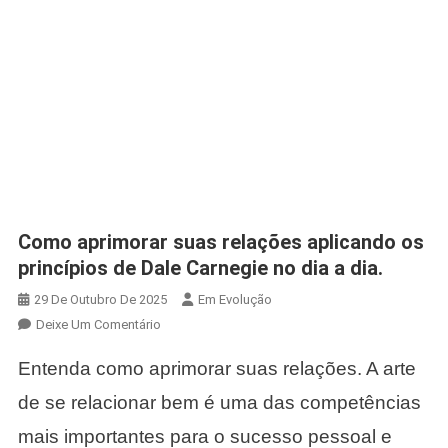
Como aprimorar suas relações aplicando os
princípios de Dale Carnegie no dia a dia.
29 De Outubro De 2025
Em Evolução
Em
Deixe Um Comentário
Como
Entenda como aprimorar suas relações. A arte
Aprimorar
Suas
de se relacionar bem é uma das competências
Relações
mais importantes para o sucesso pessoal e
Aplicando