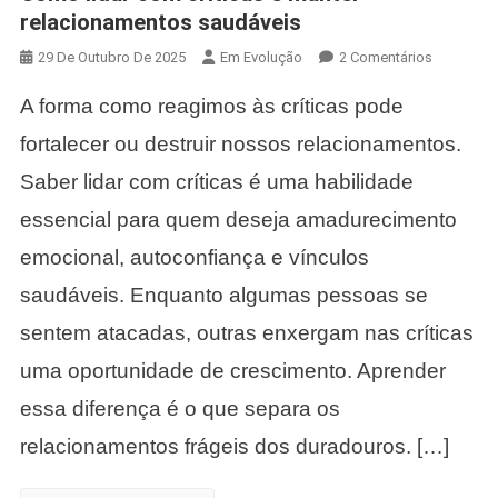
relacionamentos saudáveis
Em
29 De Outubro De 2025
Em Evolução
2 Comentários
Como
A forma como reagimos às críticas pode
Lidar
Com
fortalecer ou destruir nossos relacionamentos.
Críticas
Saber lidar com críticas é uma habilidade
E
Manter
essencial para quem deseja amadurecimento
Relacion
emocional, autoconfiança e vínculos
Saudávei
saudáveis. Enquanto algumas pessoas se
sentem atacadas, outras enxergam nas críticas
uma oportunidade de crescimento. Aprender
essa diferença é o que separa os
relacionamentos frágeis dos duradouros. […]