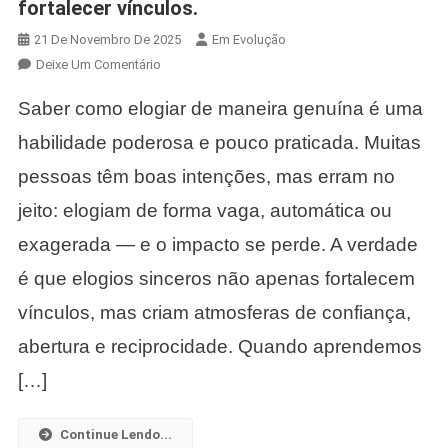
fortalecer vínculos.
21 De Novembro De 2025
Em Evolução
Em
Deixe Um Comentário
Como
Saber como elogiar de maneira genuína é uma
Elogiar
De
habilidade poderosa e pouco praticada. Muitas
Maneira
pessoas têm boas intenções, mas erram no
Genuína
E
jeito: elogiam de forma vaga, automática ou
Fortalecer
exagerada — e o impacto se perde. A verdade
Vínculos.
é que elogios sinceros não apenas fortalecem
vínculos, mas criam atmosferas de confiança,
abertura e reciprocidade. Quando aprendemos
[…]
Continue Lendo...