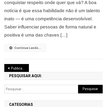
Natural
conquistar respeito onde quer que vá? A boa
E
notícia é que essa habilidade não é um talento
Positiva
inato — é uma competência desenvolvível.
Saber influenciar pessoas de forma natural e
positiva é uma das chaves […]
Continue Lendo...
Navegação
Publicações mais antigas
por
PESQUISAR AQUI:
posts
Pesquisar
por:
CATEGORIAS