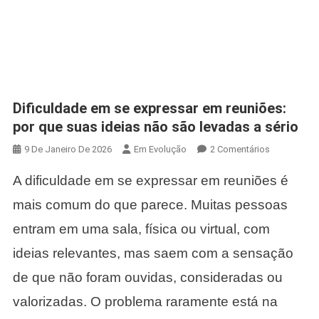
Dificuldade em se expressar em reuniões:
por que suas ideias não são levadas a sério
Em
9 De Janeiro De 2026
Em Evolução
2 Comentários
Dificuldade
A dificuldade em se expressar em reuniões é
Em
Se
mais comum do que parece. Muitas pessoas
Expressar
entram em uma sala, física ou virtual, com
Em
Reuniões:
ideias relevantes, mas saem com a sensação
Por
de que não foram ouvidas, consideradas ou
Que
Suas
valorizadas. O problema raramente está na
Ideias