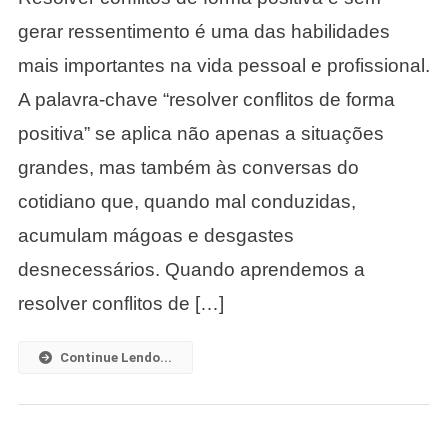
Conflitos
gerar ressentimento é uma das habilidades
De
mais importantes na vida pessoal e profissional.
Forma
Positiva
A palavra-chave “resolver conflitos de forma
E
positiva” se aplica não apenas a situações
Sem
Gerar
grandes, mas também às conversas do
Ressentimento.
cotidiano que, quando mal conduzidas,
acumulam mágoas e desgastes
desnecessários. Quando aprendemos a
resolver conflitos de […]
Continue Lendo...