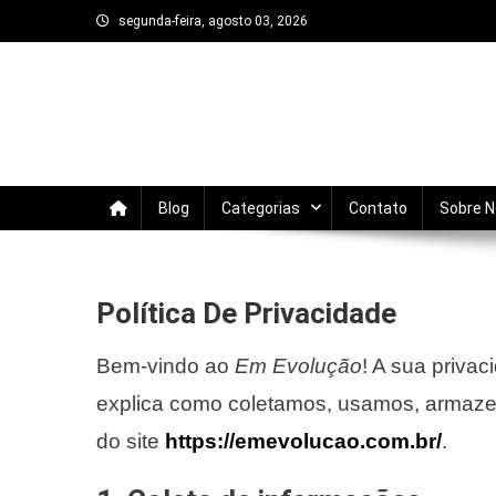
Skip
segunda-feira, agosto 03, 2026
to
content
Em Evolução
Trata-se de um blog sobre autodesenvolvi
evoluir todos os dias.
Blog
Categorias
Contato
Sobre 
Política De Privacidade
Bem-vindo ao
Em Evolução
! A sua priva
explica como coletamos, usamos, armaze
do site
https://emevolucao.com.br/
.