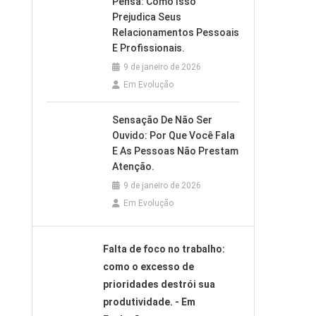
Pensa: Como Isso
Prejudica Seus
Relacionamentos Pessoais
E Profissionais.
9 de janeiro de 2026
Em Evolução
Sensação De Não Ser
Ouvido: Por Que Você Fala
E As Pessoas Não Prestam
Atenção.
9 de janeiro de 2026
Em Evolução
Falta de foco no trabalho:
como o excesso de
prioridades destrói sua
produtividade. - Em