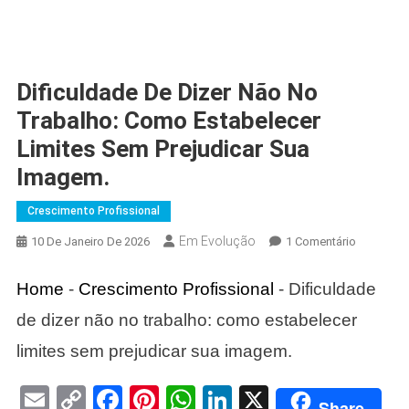
Dificuldade De Dizer Não No
Trabalho: Como Estabelecer
Limites Sem Prejudicar Sua
Imagem.
Crescimento Profissional
Em Evolução
Em
10 De Janeiro De 2026
1 Comentário
Dificulda
De
Home
-
Crescimento Profissional
-
Dificuldade
Dizer
de dizer não no trabalho: como estabelecer
Não
No
limites sem prejudicar sua imagem.
Trabalho:
Como
Email
Copy
Facebook
Pinterest
WhatsApp
LinkedIn
X
Share
Estabelec