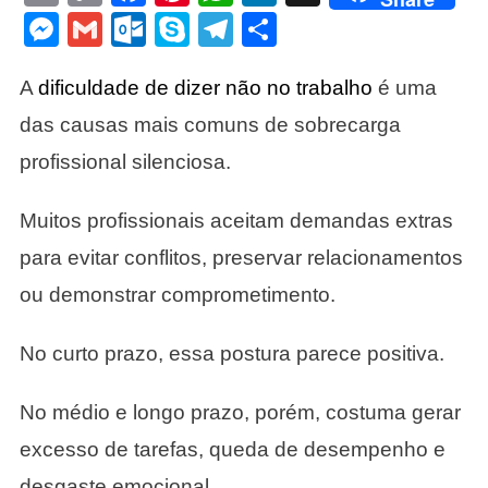
Link
Messenger
Gmail
Outlook.com
Skype
Telegram
Share
Limites
Sem
Prejudicar
A
dificuldade de dizer não no trabalho
é uma
Sua
das causas mais comuns de sobrecarga
Imagem.
profissional silenciosa.
Muitos profissionais aceitam demandas extras
para evitar conflitos, preservar relacionamentos
ou demonstrar comprometimento.
No curto prazo, essa postura parece positiva.
No médio e longo prazo, porém, costuma gerar
excesso de tarefas, queda de desempenho e
desgaste emocional.