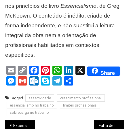
nos princípios do livro
Essencialismo
, de Greg
McKeown. O conteúdo é inédito, criado de
forma independente, e não substitui a leitura
integral da obra nem a orientação de
profissionais habilitados em contextos
específicos.
Email
Copy
Facebook
Pinterest
WhatsApp
LinkedIn
X
Share
Link
Messenger
Gmail
Outlook.com
Skype
Telegram
Share
Tagged
assertividade
crescimento profissional
essencialismo no trabalho
limites profissionais
sobrecarga no trabalho
Navegação
Excesso de tarefas no trabalho: por que fazer tudo está sabotando sua carreira.
Falta de foco no trabalho: como o excesso de prioridades destrói sua produtividade.