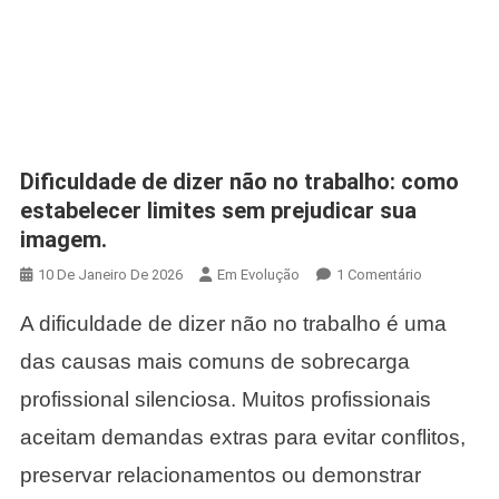
Dificuldade de dizer não no trabalho: como
estabelecer limites sem prejudicar sua
imagem.
Em
10 De Janeiro De 2026
Em Evolução
1 Comentário
Dificuldade
A dificuldade de dizer não no trabalho é uma
De
Dizer
das causas mais comuns de sobrecarga
Não
profissional silenciosa. Muitos profissionais
No
Trabalho:
aceitam demandas extras para evitar conflitos,
Como
preservar relacionamentos ou demonstrar
Estabelecer