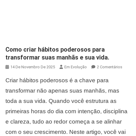
Como criar hábitos poderosos para
transformar suas manhãs e sua vida.
Em
14 De Novembro De 2025
Em Evolução
2 Comentários
Como
Criar hábitos poderosos é a chave para
Criar
Hábitos
transformar não apenas suas manhãs, mas
Podero
toda a sua vida. Quando você estrutura as
Para
Transf
primeiras horas do dia com intenção, disciplina
Suas
e clareza, tudo ao redor começa a se alinhar
Manhãs
E
com o seu crescimento. Neste artigo, você vai