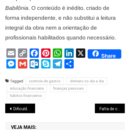
Babilônia
. O conteúdo é inédito, criado de
forma independente, e não substitui a leitura
integral da obra nem a orientação de
profissionais habilitados quando necessário.
Email
Copy
Facebook
Pinterest
WhatsApp
LinkedIn
X
Share
Link
Messenger
Gmail
Outlook.com
Skype
Telegram
Share
Tagged
controle de gastos
dinheiro no dia a dia
educação financeira
finanças pessoais
hábitos financeiros
Navegação
Dificuldade em guardar dinheiro: trabalho, ganho, mas nunca consigo poupar
Falta de controle financeiro pessoal: minhas contas nunca fecham no fim do mês.
de
VEJA MAIS: