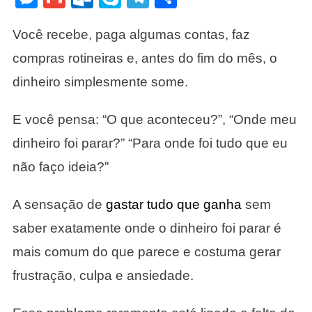
Não
Sei
Você recebe, paga algumas contas, faz
Onde
compras rotineiras e, antes do fim do mês, o
O
Dinheiro
dinheiro simplesmente some.
Vai
Parar.
E você pensa: “O que aconteceu?”, “Onde meu
dinheiro foi parar?” “Para onde foi tudo que eu
não faço ideia?”
A sensação de
gastar tudo que ganha
sem
saber exatamente onde o dinheiro foi parar é
mais comum do que parece e costuma gerar
frustração, culpa e ansiedade.