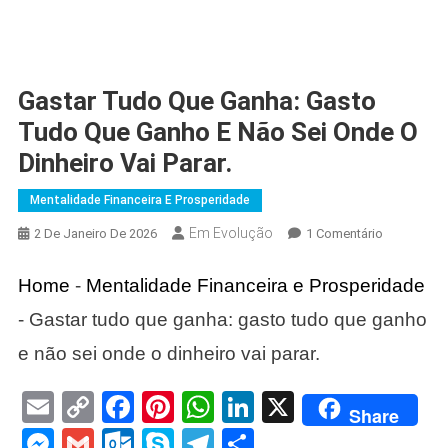
Gastar Tudo Que Ganha: Gasto
Tudo Que Ganho E Não Sei Onde O
Dinheiro Vai Parar.
Mentalidade Financeira E Prosperidade
Em Evolução
Em
2 De Janeiro De 2026
1 Comentário
Gastar
Tudo
Home
-
Mentalidade Financeira e Prosperidade
Que
-
Gastar tudo que ganha: gasto tudo que ganho
Ganha:
Gasto
e não sei onde o dinheiro vai parar.
Tudo
Que
Email
Copy
Facebook
Pinterest
WhatsApp
LinkedIn
X
Share
Ganho
Link
Messenger
Gmail
Outlook.com
Skype
Telegram
Share
E