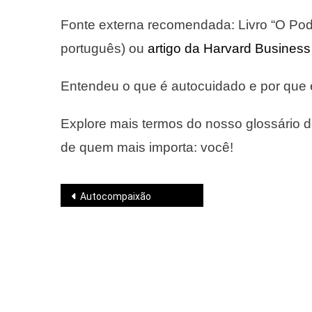
Fonte externa recomendada: Livro “O Pod
português) ou
artigo da Harvard Busines
Entendeu o que é autocuidado e por que 
Explore mais termos do nosso glossário 
de quem mais importa: você!
Navegação
Autocompaixão
de
Post