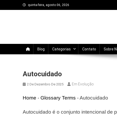
Skip
quinta-feira, agosto 06, 2026
to
content
Em Evolução
Trata-se de um blog sobre autodesenvolvi
evoluir todos os dias.
Blog
Categorias
Contato
Sobre 
Autocuidado
Em Evolução
2 De Dezembro De 2025
Home
-
Glossary Terms
-
Autocuidado
Autocuidado é o conjunto intencional de 