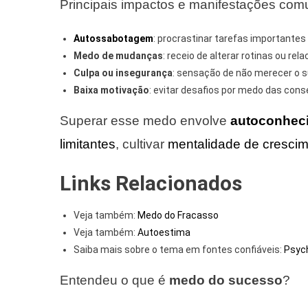
Principais impactos e manifestações com
Autossabotagem
: procrastinar tarefas importante
Medo de mudanças
: receio de alterar rotinas ou re
Culpa ou insegurança
: sensação de não merecer o 
Baixa motivação
: evitar desafios por medo das cons
Superar esse medo envolve
autoconhec
limitantes
, cultivar
mentalidade de cresci
Links Relacionados
Veja também:
Medo do Fracasso
Veja também:
Autoestima
Saiba mais sobre o tema em fontes confiáveis:
Psych
Entendeu o que é
medo do sucesso
?