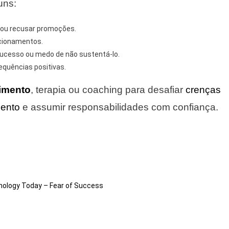
uns:
s ou recusar promoções.
lacionamentos.
sucesso ou medo de não sustentá-lo.
equências positivas.
imento
, terapia ou coaching para desafiar
crenças
mento
e assumir responsabilidades com confiança.
ology Today – Fear of Success