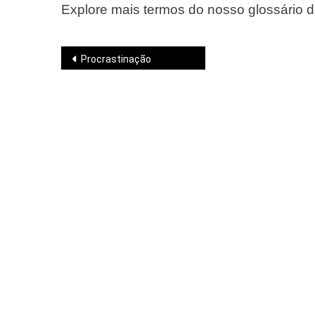
Explore mais termos do nosso glossário 
Navegação
Procrastinação
de
Post