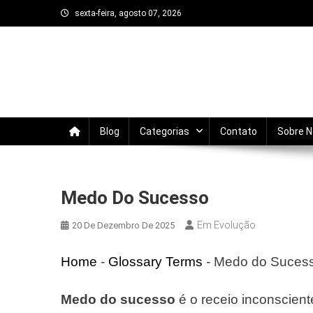
Skip
sexta-feira, agosto 07, 2026
to
content
Em Evolução
Trata-se de um blog sobre autodesenvolvi
evoluir todos os dias.
Blog
Categorias
Contato
Sobre 
Medo Do Sucesso
Em Evolução
20 De Dezembro De 2025
Home
-
Glossary Terms
-
Medo do Suces
Medo do sucesso
é o receio inconscient