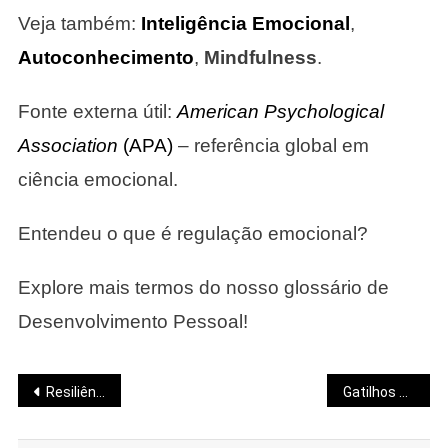
Veja também:
Inteligência Emocional
,
Autoconhecimento
,
Mindfulness
.
Fonte externa útil:
American Psychological
Association
(APA)
– referência global em
ciência emocional.
Entendeu o que é regulação emocional?
Explore mais termos do nosso glossário de
Desenvolvimento Pessoal!
Navegação
Resiliência Emocional
Gatilhos Emocionais
de