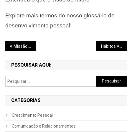
Explore mais termos do nosso glossário de
desenvolvimento pessoal!
Navegação
Missão Pessoal
Hábitos Atômicos
de
PESQUISAR AQUI:
Post
Pesquisar
por:
CATEGORIAS
Crescimento Pessoal
Comunicação e Relacionamentos