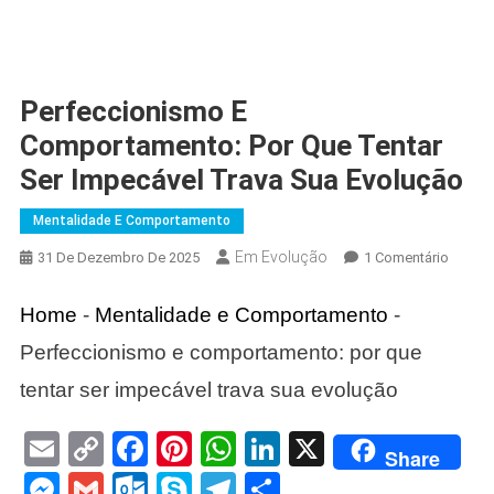
Perfeccionismo E
Comportamento: Por Que Tentar
Ser Impecável Trava Sua Evolução
Mentalidade E Comportamento
Em Evolução
Em
31 De Dezembro De 2025
1 Comentário
Perfec
E
Home
-
Mentalidade e Comportamento
-
Compor
Perfeccionismo e comportamento: por que
Por
Que
tentar ser impecável trava sua evolução
Tentar
Ser
Email
Copy
Facebook
Pinterest
WhatsApp
LinkedIn
X
Share
Impecá
Link
Messenger
Gmail
Outlook.com
Skype
Telegram
Share
Trava