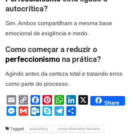
autocrítica?
Sim. Ambos compartilham a mesma base
emocional de exigência e medo.
Como começar a reduzir o
perfeccionismo
na prática?
Agindo antes da certeza total e tratando erros
como parte do processo.
Email
Copy
Facebook
Pinterest
WhatsApp
LinkedIn
X
Share
Link
Messenger
Gmail
Outlook.com
Skype
Telegram
Share
Tagged
autocrítica
comportamento humano