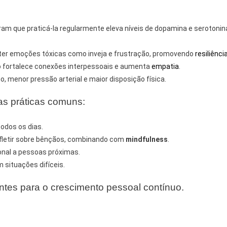
m que praticá-la regularmente eleva níveis de dopamina e serotonin
er emoções tóxicas como inveja e frustração, promovendo
resiliênci
o fortalece conexões interpessoais e aumenta
empatia
.
, menor pressão arterial e maior disposição física.
tas práticas comuns:
todos os dias.
fletir sobre bênçãos, combinando com
mindfulness
.
onal a pessoas próximas.
 situações difíceis.
ntes para o crescimento pessoal contínuo.