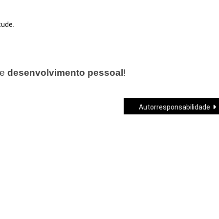
tude
.
de
desenvolvimento pessoal
!
Autorresponsabilidade