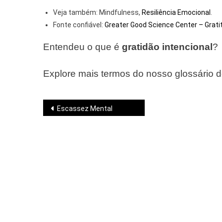
Veja também: Mindfulness,
Resiliência Emocional
.
Fonte confiável:
Greater Good Science Center – Grati
Entendeu o que é
gratidão intencional
?
Explore mais termos do nosso glossário 
Navegação
Escassez Mental
de
Post