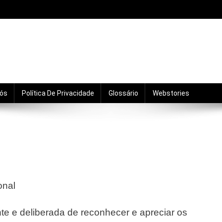
mento, motivação, relacionamentos e crescimento pro
Nós
Política De Privacidade
Glossário
Webstories
onal
nte e deliberada de reconhecer e apreciar os