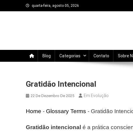
Skip
quarta-feira, agosto 05, 2026
to
content
Em Evolução
Trata-se de um blog sobre autodesenvolvi
evoluir todos os dias.
Blog
Categorias
Contato
Sobre 
Gratidão Intencional
Em Evolução
22 De Dezembro De 2025
Home
-
Glossary Terms
-
Gratidão Intenci
Gratidão intencional
é a prática conscie