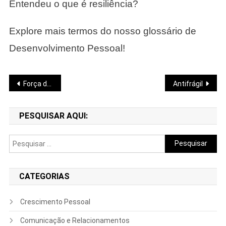
Entendeu o que é resiliência?
Explore mais termos do nosso glossário de
Desenvolvimento Pessoal!
Navegação
Força de Vontade Finita
Antifrágil
de
PESQUISAR AQUI:
Post
Pesquisar
por:
CATEGORIAS
Crescimento Pessoal
Comunicação e Relacionamentos