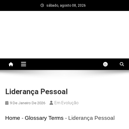
Skip
sábado, agosto 08, 2026
to
content
Em Evolução
Trata-se de um blog sobre autodesenvolvimento,
motivação, relacionamentos e crescimento
profissional. Aprenda estratégias práticas para
evoluir todos os dias.
Liderança Pessoal
Em Evolução
9 De Janeiro De 2026
Home
-
Glossary Terms
-
Liderança Pessoal