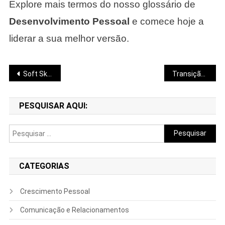
Explore mais termos do nosso glossário de
Desenvolvimento Pessoal
e comece hoje a
liderar a sua melhor versão.
Navegação
Soft Skills
Transição de Carreira
de
PESQUISAR AQUI:
Post
Pesquisar
por:
CATEGORIAS
Crescimento Pessoal
Comunicação e Relacionamentos