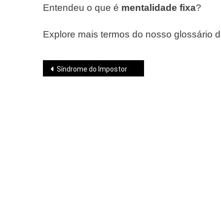
Entendeu o que é
mentalidade fixa
?
Explore mais termos do nosso glossário 
Navegação
Síndrome do Impostor
de
Post