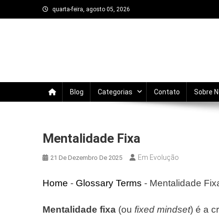
Skip
quarta-feira, agosto 05, 2026
to
content
Em Evolução
Trata-se de um blog sobre autodesenvolvi
evoluir todos os dias.
Blog
Categorias
Contato
Sobre 
Mentalidade Fixa
Em Evolução
21 De Dezembro De 2025
Home
-
Glossary Terms
-
Mentalidade Fix
Mentalidade fixa
(ou
fixed mindset
) é a c