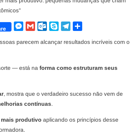
r mais produtivo: pequenas mudanças que criam
Mais
tômicos”
Produtivo:
Pequenas
Messenger
Gmail
Outlook.com
Skype
Telegram
Share
Mudanças
re
Que
Criam
ssoas parecem alcançar resultados incríveis com o
Grandes
Resultados
–
Lições
sorte — está na
forma como estruturam seus
De
“Hábitos
Atômicos”
ar
, mostra que o verdadeiro sucesso não vem de
elhorias contínuas
.
 mais produtivo
aplicando os princípios desse
formadora.