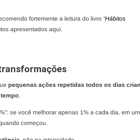
ecomendo fortemente a leitura do livro
“
Hábitos
itos apresentados aqui.
 transformações
que
pequenas ações repetidas todos os dias cria
o tempo
.
1%”: se você melhorar apenas 1% a cada dia, em um
quando começou.
stência
, não na intensidade.