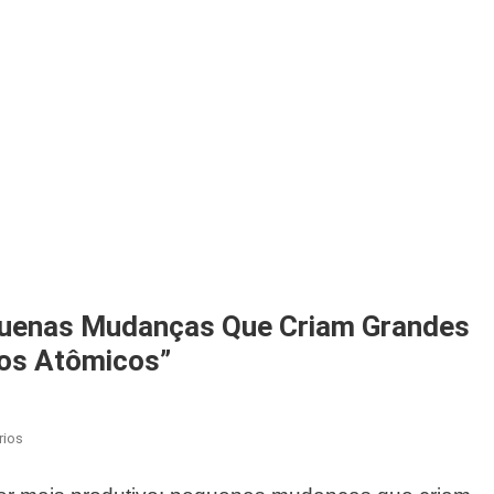
quenas Mudanças Que Criam Grandes
tos Atômicos”
Em
rios
Como
Ser