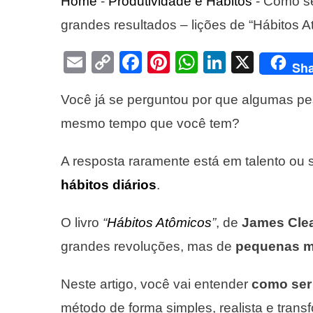
Home
-
Produtividade e Hábitos
-
Como se
grandes resultados – lições de “Hábitos A
Email
Copy
Facebook
Pinterest
WhatsApp
LinkedIn
X
Sha
Link
Você já se perguntou por que algumas pe
mesmo tempo que você tem?
A resposta raramente está em talento ou 
hábitos diários
.
O livro
“
Hábitos Atômicos
”
, de
James Cle
grandes revoluções, mas de
pequenas m
Neste artigo, você vai entender
como ser
método de forma simples, realista e trans