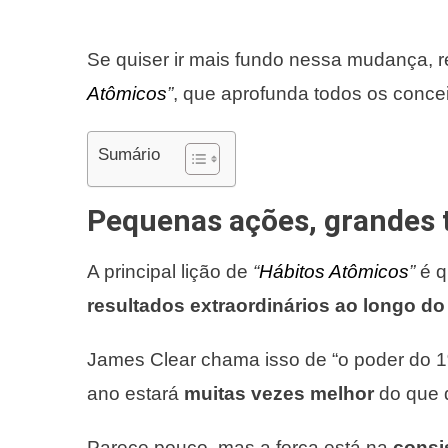
Se quiser ir mais fundo nessa mudança, r
Atômicos
”
, que aprofunda todos os conce
Sumário
Pequenas ações, grandes
A principal lição de
“
Hábitos Atômicos
”
é 
resultados extraordinários ao longo d
James Clear chama isso de “o poder do 
ano estará
muitas vezes melhor
do que 
Parece pouco, mas a força está na
consi