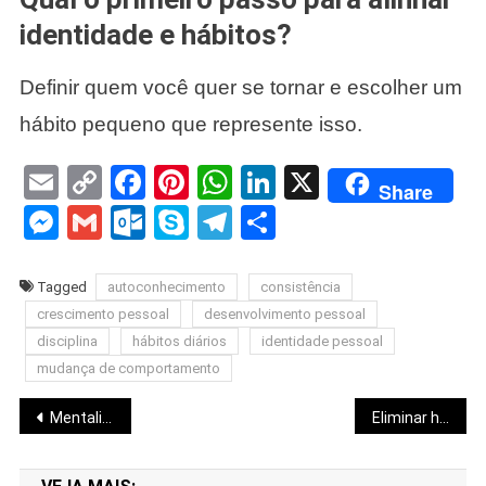
identidade e hábitos?
Definir quem você quer se tornar e escolher um
hábito pequeno que represente isso.
Email
Copy
Facebook
Pinterest
WhatsApp
LinkedIn
X
Share
Link
Messenger
Gmail
Outlook.com
Skype
Telegram
Share
Tagged
autoconhecimento
consistência
crescimento pessoal
desenvolvimento pessoal
disciplina
hábitos diários
identidade pessoal
mudança de comportamento
Navegação
Mentalidade de crescimento: o impacto real da forma como você lida com erros e críticas
Eliminar hábitos ruins: técnicas práticas para abandonar padrões improdutivos
de