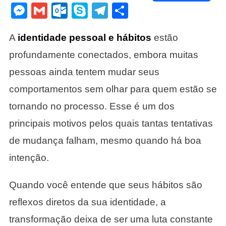
Link
Messenger
Gmail
Outlook.com
Skype
Telegram
Share
Partir
De
Quem
A
identidade pessoal e hábitos
estão
Você
profundamente conectados, embora muitas
Se
Torna
pessoas ainda tentem mudar seus
comportamentos sem olhar para quem estão se
tornando no processo. Esse é um dos
principais motivos pelos quais tantas tentativas
de mudança falham, mesmo quando há boa
intenção.
Quando você entende que seus hábitos são
reflexos diretos da sua identidade, a
transformação deixa de ser uma luta constante