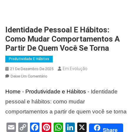
Identidade Pessoal E Hábitos:
Como Mudar Comportamentos A
Partir De Quem Você Se Torna
Produtividade E Hábitos
Em Evolução
21 De Dezembro De 2025
Em
Deixe Um Comentário
Identidade
Pessoal
Home
-
Produtividade e Hábitos
-
Identidade
E
pessoal e hábitos: como mudar
Hábitos:
Como
comportamentos a partir de quem você se torna
Mudar
Comportamentos
Email
Copy
Facebook
Pinterest
WhatsApp
LinkedIn
X
Share
A