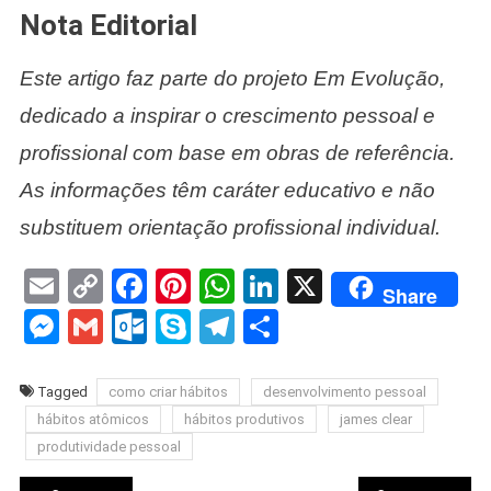
Nota Editorial
Este artigo faz parte do projeto Em Evolução,
dedicado a inspirar o crescimento pessoal e
profissional com base em obras de referência.
As informações têm caráter educativo e não
substituem orientação profissional individual.
Email
Copy
Facebook
Pinterest
WhatsApp
LinkedIn
X
Share
Link
Messenger
Gmail
Outlook.com
Skype
Telegram
Share
Tagged
como criar hábitos
desenvolvimento pessoal
hábitos atômicos
hábitos produtivos
james clear
produtividade pessoal