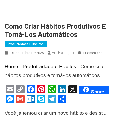
Como Criar Hábitos Produtivos E
Torná-Los Automáticos
Produtividade E Hábitos
Em Evolução
Em
19 De Outubro De 2025
1 Comentário
Como
Criar
Home
-
Produtividade e Hábitos
-
Como criar
Hábitos
hábitos produtivos e torná-los automáticos
Produtivo
E
Email
Copy
Facebook
Pinterest
WhatsApp
LinkedIn
X
Torná-
Share
Link
Los
Messenger
Gmail
Outlook.com
Skype
Telegram
Share
Automáti
Você já tentou criar um novo hábito e desistiu